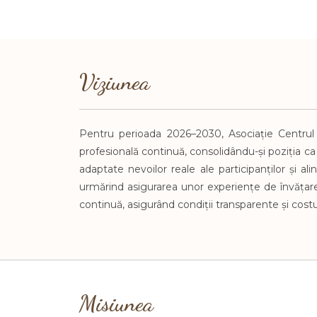
Viziunea
Pentru perioada 2026–2030, Asociație Centrul
profesională continuă, consolidându-și poziția ca
adaptate nevoilor reale ale participanților și al
urmărind asigurarea unor experiențe de învățare d
continuă, asigurând condiții transparente și cos
Misiunea