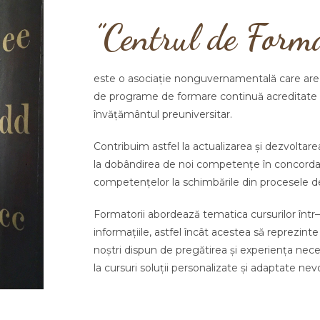
”Centrul de Form
este o asociație nonguvernamentală care are 
de programe de formare continuă
acreditate
învăţământul
preuniversitar
.
Contribuim
astfel
l
a actualizarea şi dezvolta
la
dobândirea de noi competenţe în concorda
com
petenţelor la schimbările din
procesele d
Formatorii abordează
tematica cursurilor într
–
informațiile
, astfel î
ncât
acestea să
reprezinte
noștri dispun de pregătirea
ș
i experiența
nec
e
la cursuri soluții
personalizate ș
i adaptate nevo