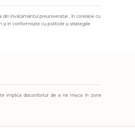
lui din învăţământul
preuniversitar
, în corelaţie cu
 şi în
conformitate cu politicile şi strategiile
te implica disconfortul de a
ne mișca în zone