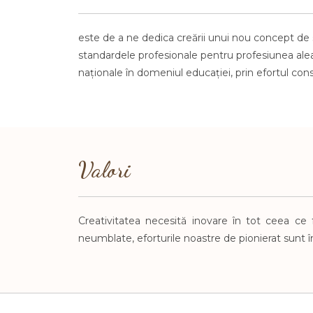
este de a ne dedica creării unui nou concept de 
standardele profesionale pentru profesiunea
ale
naţionale în domeniul educaţiei, prin
efortu
l con
Valori
Creativitatea necesită
inovare în tot ceea ce
neumblate, eforturile noastre de pionierat sunt
î