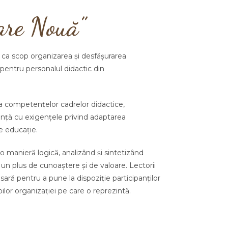
are Nouă”
ca scop organizarea și desfășurarea
pentru
personalul
didactic
din
rea competenţelor
cadrelor
didactice,
nţă cu exigenţele
privind adaptarea
e educaţie.
o manieră
logică
, analizând
ș
i
sintetizând
 un plus de
cunoaștere
ș
i de valoare. Lectorii
sară
pentru a pune la dispoziție participanților
ilor organizației pe care o reprezintă.