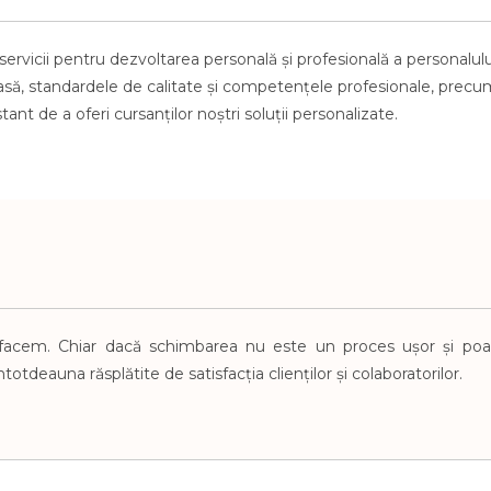
servicii pentru dezvoltarea personală şi profesională a personalu
asă, stand
ardele de calitate şi competenţele profesionale, precum
stant de a oferi cursanților
noştri soluţii personalizate
.
 facem. Chiar
dacă schimbarea nu este un proces ușor și poa
ntotdeauna răsplătite de satisfacția clienților
și colaboratorilor
.