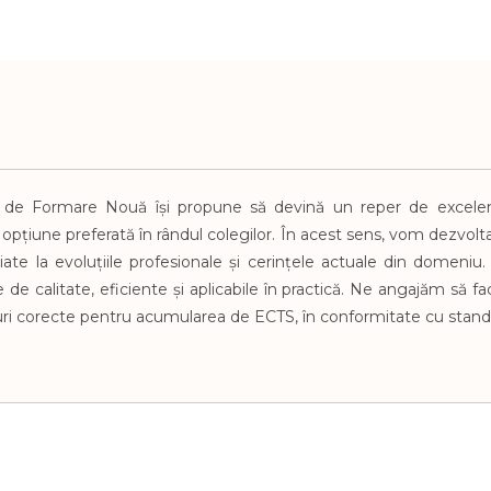
 de Formare Nouă își propune să devină un reper de excelen
 opțiune preferată în rândul colegilor.
În acest sens, vom dezvolt
iniate la evoluțiile profesionale și cerințele actuale din domeni
e calitate, eficiente și aplicabile în practică.
Ne angajăm să fac
turi corecte pentru acumularea de ECTS, în conformitate cu stand